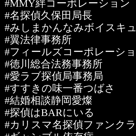
#MMY絆コーポレーショ
#名探偵久保田局長
#みしまかんなみボイスキ
#翼法律事務所
#フィールズコーポレーシ
#徳川総合法務事務所
#愛ラブ探偵局事務局
#すすきの味一番つばさ
#結婚相談静岡愛燦
#探偵はBARにいる
#カリスマ名探偵ファンク