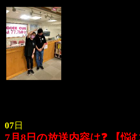
07
日
7月8日の放送内容は❓ 【