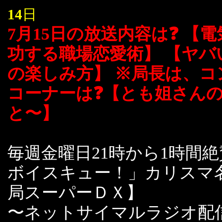
14
日
7月15日の放送内容は❓ 【
功する職場恋愛術】 【ヤバ
の楽しみ方】 ※局長は、コ
コーナーは❓【とも姐さん
と〜】
毎週金曜日21時から1時間
ボイスキュー！」カリスマ
局スーパーＤＸ】
〜ネットサイマルラジオ配