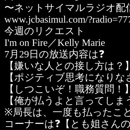
〜ネットサイマルラジオ配
www.jcbasimul.com/?radio=77
今週のリクエスト
I'm on Fire／Kelly Marie
7月29日の放送内容は❓
【嫌いな人との接し方は？
【ポジティブ思考になりな
【しつこいぞ！職務質問！
【俺が払うよと言ってしま
※局長は、一度も払ったこ
コーナーは❓【とも姐さん