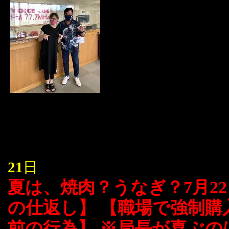
21
日
夏は、焼肉？うなぎ？7月22
の仕返し】 【職場で強制購
前の行為】 ※局長が喜ぶの