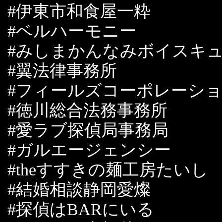
#伊東市和食屋一粋
#ベルハーモニー
#みしまかんなみボイスキ
#翼法律事務所
#フィールズコーポレーシ
#徳川総合法務事務所
#愛ラブ探偵局事務局
#ガルエージェンシー
#theすすきの麺工房たいし
#結婚相談静岡愛燦
#探偵はBARにいる