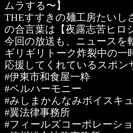
ムラする〜】
THEすすきの麺工房たい
の合言葉は【夜露志苦ヒロ
今回の放送も、ニュースを
ギリギリトーク炸裂中の一
応援してくれているスポン
#伊東市和食屋一粋
#ベルハーモニー
#みしまかんなみボイスキ
#翼法律事務所
#フィールズコーポレーシ