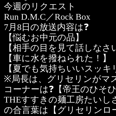
今週のリクエスト
Run D.M.C／Rock Box
7月8日の放送内容は❓
【悩むお中元の品】
【相手の目を見て話しなさ
【車に水を撥ねられた！】
【夏でも気持ちいいスッキ
※局長は、グリセリンがマ
コーナーは❓【帝王のひそ
THEすすきの麺工房たい
の合言葉は【グリセリンロ