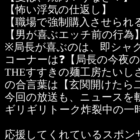
【怖い浮気の仕返し】
【職場で強制購入させられ
【男が喜ぶエッチ前の行為
※局長が喜ぶのは、即シャ
コーナーは❓【局長の今夜
THEすすきの麺工房たい
の合言葉は【玄関開けたら
今回の放送も、ニュースを
ギリギリトーク炸裂中の一
応援してくれているスポン