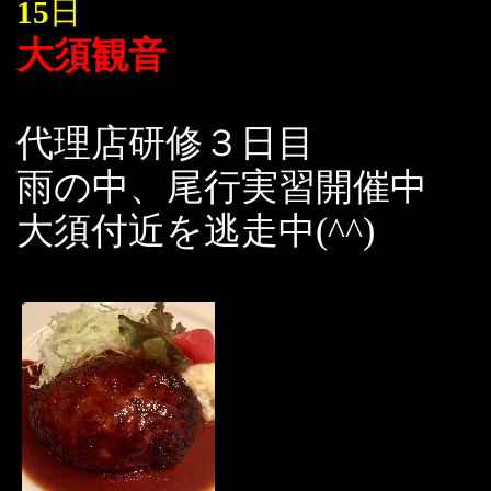
15
日
大須観音
代理店研修３日目
雨の中、尾行実習開催中
大須付近を逃走中(^^)