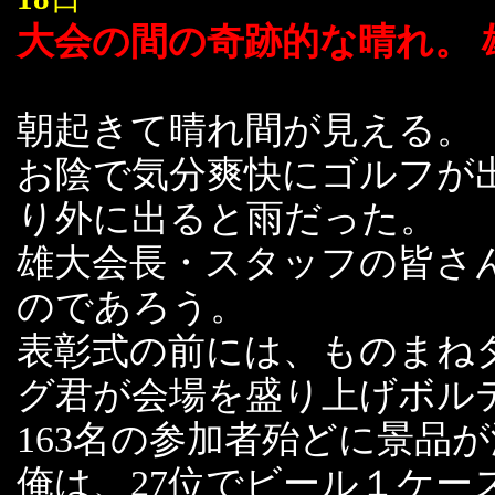
大会の間の奇跡的な晴れ。
朝起きて晴れ間が見える。
お陰で気分爽快にゴルフが
り外に出ると雨だった。
雄大会長・スタッフの皆さ
のであろう。
表彰式の前には、ものまねタ
グ君が会場を盛り上げボルテ
163名の参加者殆どに景品
俺は、27位でビール１ケー