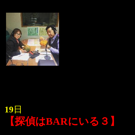
19
日
【探偵はBARにいる３】