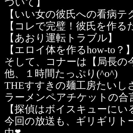
ついて】
【いい女の彼氏への看病テ
【コレで完璧！彼氏を作る
【あおり運転トラブル】
【エロイ体を作るhow-to？
そして、コナーは【局長の今
他、１時間たっぷり(^o^)
THEすすきの麺工房たいし
ラーメンペアチケットの合
【探偵はボイスキューにい
今回の放送も、ギリギリト
中❣️