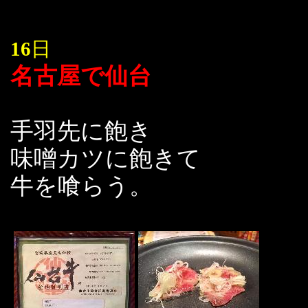
16
日
名古屋で仙台
手羽先に飽き
味噌カツに飽きて
牛を喰らう。