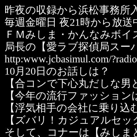
昨夜の収録から浜松事務所
毎週金曜日 夜21時から放送
ＦＭみしま・かんなみボイ
局長の【愛ラブ探偵局スー
http:www.jcbasimul.com/?radi
10月20日のお話しは？
【合コンで下心丸だしな男
【今年の流行ファッション
【浮気相手の会社に乗り込
【ズバリ！カジュアルセッ
そして、コナーは【みしま