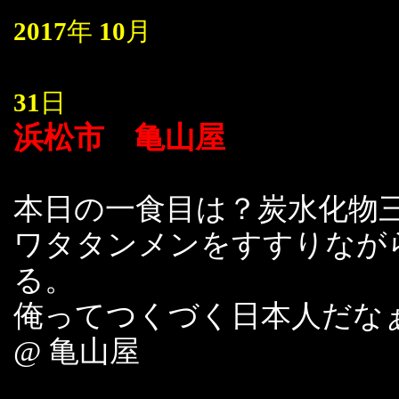
2017
年
10
月
31
日
浜松市 亀山屋
本日の一食目は？炭水化物
ワタタンメンをすすりなが
る。
俺ってつくづく日本人だな
@ 亀山屋