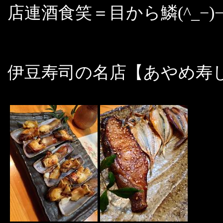
店連酒食笑＝目から鱗(^_−)
伊豆寿司の名店【あやめ寿