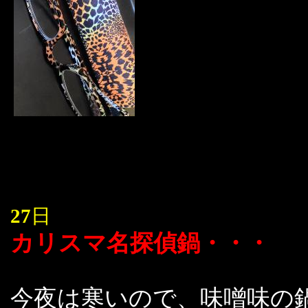
27
日
カリスマ名探偵鍋・・・
今夜は寒いので、味噌味の鍋で