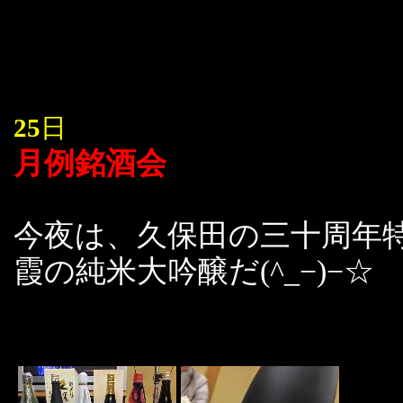
25
日
月例銘酒会
今夜は、久保田の三十周年
霞の純米大吟醸だ(^_−)−☆