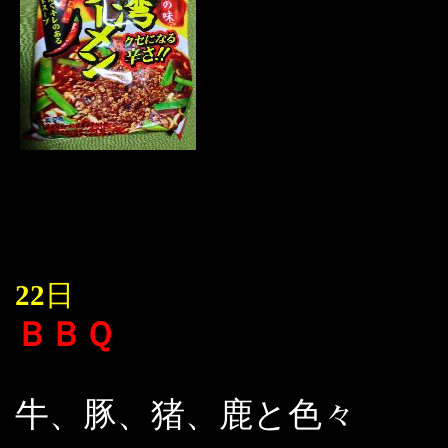
22
日
ＢＢＱ
牛、豚、猪、鹿と色々