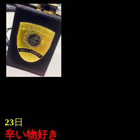
23
日
辛い物好き