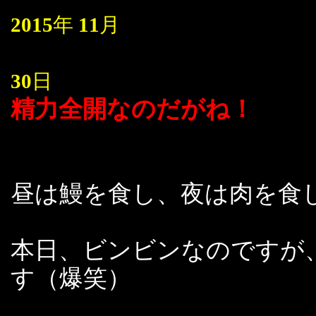
2015
年
11
月
30
日
精力全開なのだがね！
昼は鰻を食し、夜は肉を食
本日、ビンビンなのですが
す（爆笑）