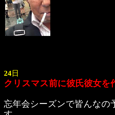
24
日
クリスマス前に彼氏彼女を
忘年会シーズンで皆んなの
す。