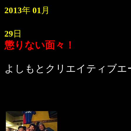
2013
年
01
月
29
日
懲りない面々！
よしもとクリエイティブエ