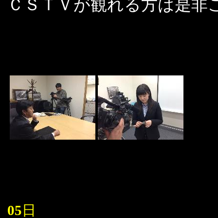
ＣＳＴＶが観れる方は是非
05
日