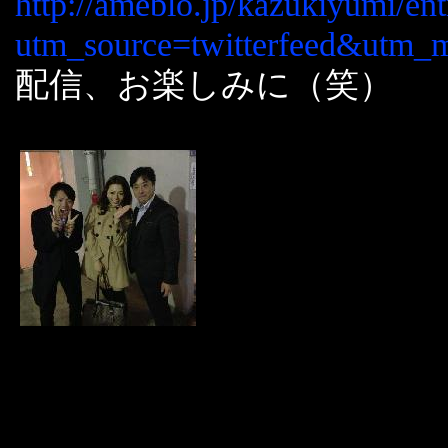
http://ameblo.jp/kazukiyumi/e
utm_source=twitterfeed&utm_
配信、お楽しみに（笑）