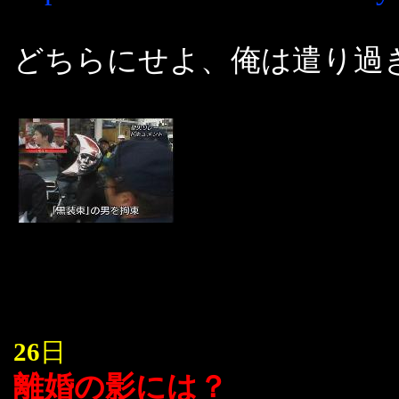
どちらにせよ、俺は遣り過
26
日
離婚の影には？